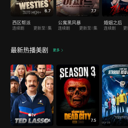
6.7
7.7
西区帮派
公寓黑风暴
婚姻之后
连续剧
更新至5集
连续剧
更新至8集
连续剧
更
最新热播美剧
更多
8.4
7.5