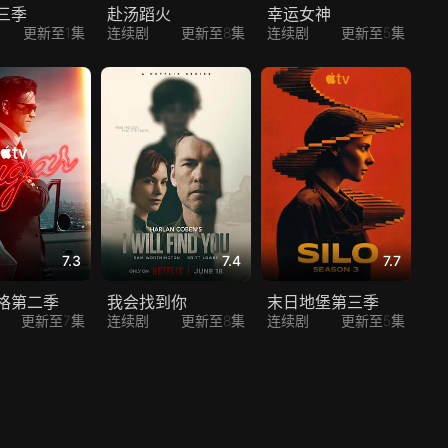
三季
赴汤蹈火
幸运女神
更新至1集
连续剧
更新至8集
连续剧
更新至5集
7.3
7.4
7.7
格第二季 
我会找到你
末日地堡第三季
更新至7集
连续剧
更新至8集
连续剧
更新至5集