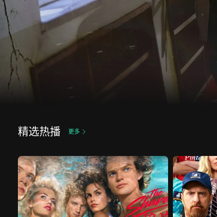
精选热播
更多