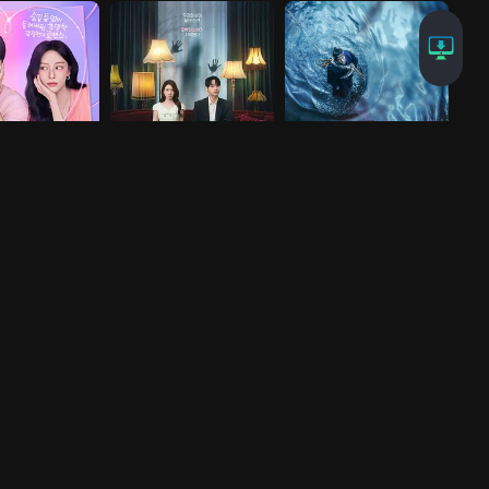
7.3
7.5
7.2
胞
毛骨悚然的恋爱
鬼谜东宫
更新至8集
连续剧
更新至6集
连续剧
更新至8集