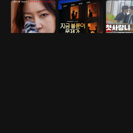
7.3
7.6
杀手妈咪
现在不是出轨的问题
初智齿
连续剧
更新至2集
连续剧
更新至2集
连续剧